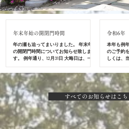
年末年始の開閉門時間
令和6年
年の瀬も迫ってまいりました。 年末年始
本年も例
の開閉門時間についてお知らせ致しま
のご予約を
す。 例年通り、12月31日 大晦日は、一晩
しくは、
中開門しております。 1月1日は、夕6時
せくださ
に閉門致します。 翌2日より、朝6時開
門、夕6時閉門となります。...
すべてのお知らせはこち
お知らせ