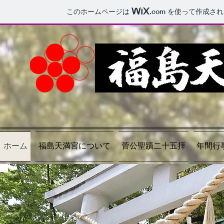
このホームページは
.com
を使って作成され
ホーム
福島天満宮について
菅公聖蹟二十五拝
年間行