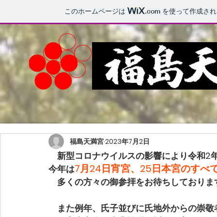
このホームページは
.com
を使って作成され
福島天満宮
2023年7月2日
　新型コロナウイルスの影響により令和2
7月24日宵宮、25日本宮のす
今年は
　多くの方々の御参拝をお待ちしておりま
　また例年、氏子並びに氏地外からの崇敬