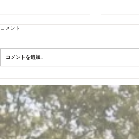
年末年始の開閉門時間
令和6年 
コメント
年の瀬も迫ってまいりました。
本年も例年通
年末年始の開閉門時間についてお
三参りのご予
知らせ致します。 例年通り、12
す。 お電話
コメントを追加…
月31日 大晦日は、一晩中開門し
務所に直接お
ております。 1月1日は、夕6時に
い。
閉門致します。 翌2日より、朝6
時開門、夕6時閉門となりま
す。...